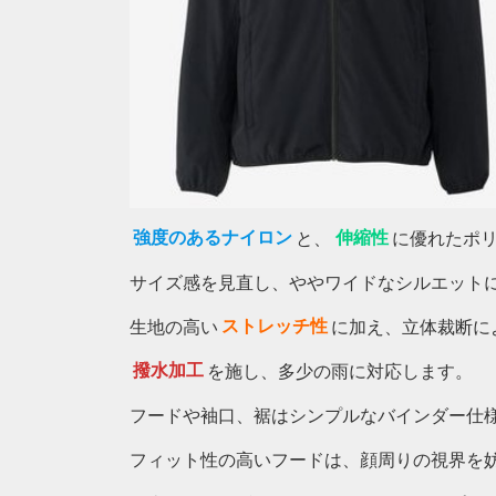
強度のあるナイロン
と、
伸縮性
に優れたポ
サイズ感を見直し、ややワイドなシルエット
生地の高い
ストレッチ性
に加え、立体裁断に
撥水加工
を施し、多少の雨に対応します。
フードや袖口、裾はシンプルなバインダー仕
フィット性の高いフードは、顔周りの視界を