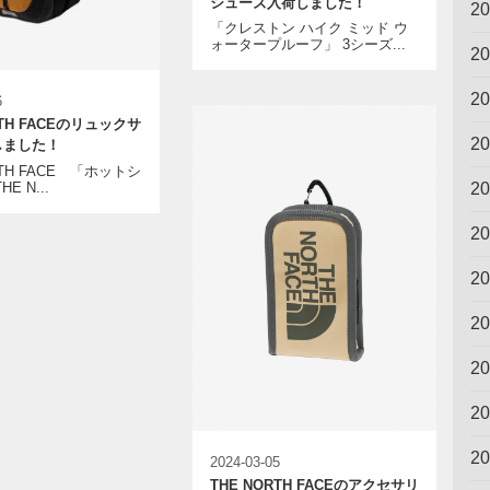
シューズ入荷しました！
2
「クレストン ハイク ミッド ウ
ォータープルーフ」 3シーズ...
2
2
6
RTH FACEのリュックサ
2
しました！
RTH FACE 「ホットシ
E N...
2
2
2
2
2
2
2
2024-03-05
THE NORTH FACEのアクセサリ