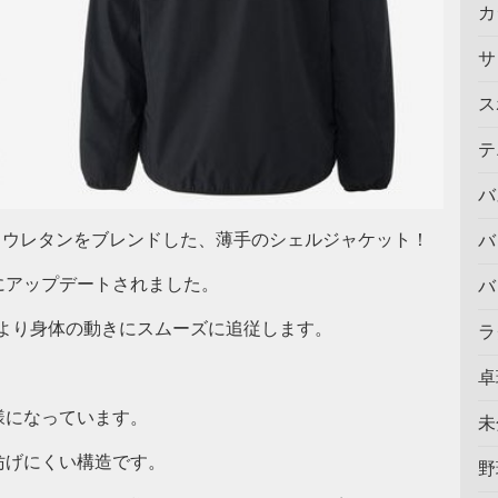
カ
サ
ス
テ
バ
リウレタンをブレンドした、薄手のシェルジャケット！
バ
にアップデートされました。
バ
より身体の動きにスムーズに追従します。
ラ
卓
様になっています。
未
妨げにくい構造です。
野