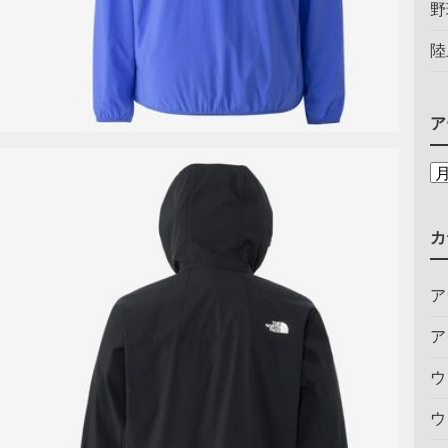
野
陸
ア
カ
ア
ア
ウ
ウ