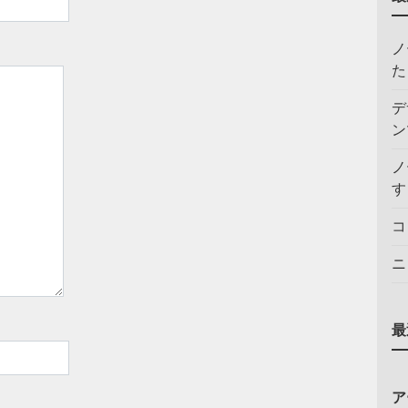
ノ
た
デ
ン
ノ
す
コ
ニ
最
ア