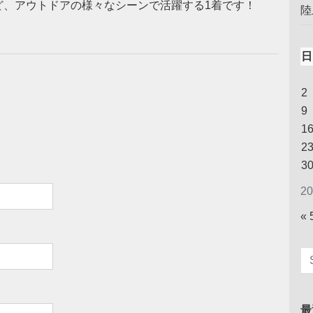
ど、アウトドアの様々なシーンで活躍する1着です！
陸
日
2
9
1
2
3
2
«
最