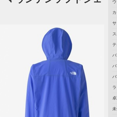
ウ
カ
サ
ス
テ
バ
バ
バ
ラ
卓
未