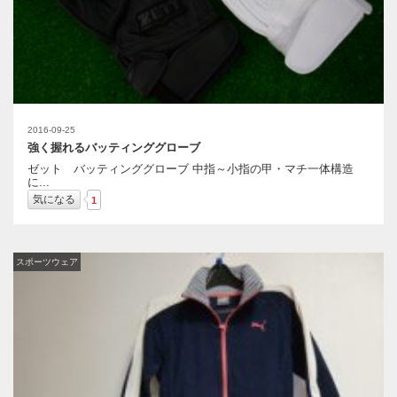
2016-09-25
強く握れるバッティンググローブ
ゼット バッティンググローブ 中指～小指の甲・マチ一体構造
に...
気になる
1
スポーツウェア