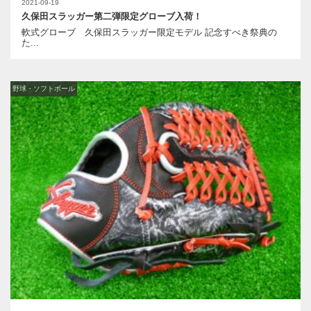
2021-09-19
久保田スラッガー第二弾限定グローブ入荷！
軟式グローブ 久保田スラッガー限定モデル 記念すべき祭典の
た...
野球・ソフトボール